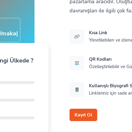
pazarlama aracıdır. Oluştu
davranışları ile ilgili çok 
a/makale
|
Kısa Link
Yönetilebilen ve izlene
QR Kodları
angi Ülkede ?
Özelleştirilebilir ve 
Kullanışlı Biyografi S
Linkleriniz için sade a
Kayıt Ol