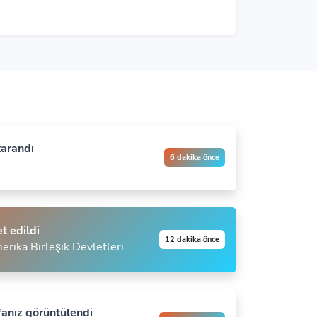
arandı
6 dakika önce
et edildi
12 dakika önce
rika Birleşik Devletleri
fanız görüntülendi