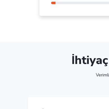
İhtiya
Verimli