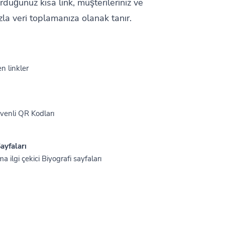
rduğunuz kısa link, müşterileriniz ve
fazla veri toplamanıza olanak tanır.
n linkler
Güvenli QR Kodları
ayfaları
ma ilgi çekici Biyografi sayfaları