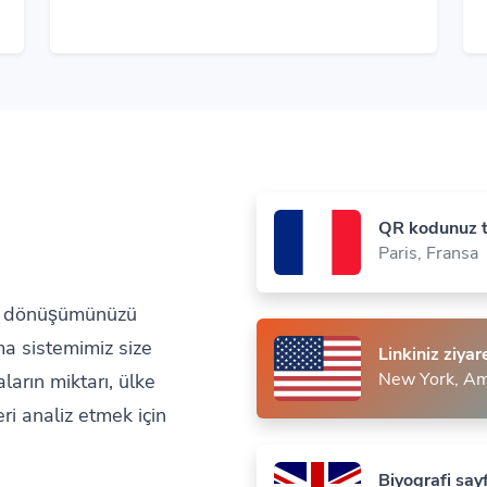
QR kodunuz t
Paris, Fransa
mak dönüşümünüzü
tma sistemimiz size
Linkiniz ziyar
ların miktarı, ülke
New York, Ame
ri analiz etmek için
Biyografi say