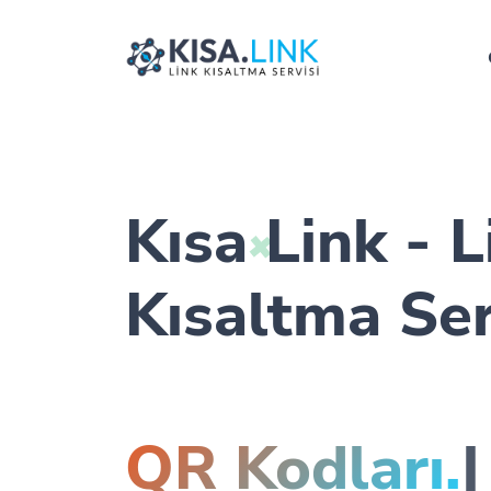
Kısa Link - L
Kısaltma Ser
QR K
|