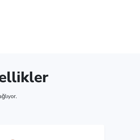
llikler
ağlıyor.