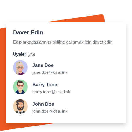
Davet Edin
Ekip arkadaşlarınızı birlikte çalışmak için davet edin
Üyeler
(3/5)
Jane Doe
jane.doe@kisa.link
Barry Tone
barry.tone@kisa.link
John Doe
john.doe@kisa.link